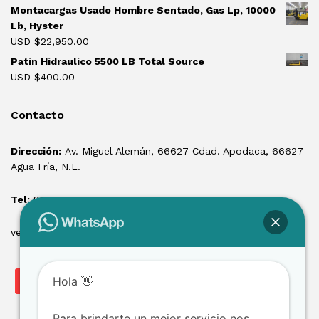
Montacargas Usado Hombre Sentado, Gas Lp, 10000
Lb, Hyster
USD $
22,950.00
Patin Hidraulico 5500 LB Total Source
USD $
400.00
Contacto
Dirección:
Av. Miguel Alemán, 66627 Cdad. Apodaca, 66627
Agua Fría, N.L.
Tel:
81 1550 3100
ventas@losmontacargas.mx
Hola 👋
Para brindarte un mejor servicio nos