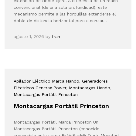
extendido de doble tijera. A diferencia de un reach
convencional (de una sola profundidad), este
mecanismo permite a las horquillas extenderse el
doble de distancia horizontal para alcanzar…
agosto 1, 2026
by
fran
Apilador Eléctrico Marca Hando
, Generadores
Eléctricos Generax Power
, Montacargas Hando
,
Montacargas Portátil Princeton
Montacargas Portátil Princeton
Montacargas Portátil Marca Princeton Un
Montacargas Portátil Princeton (conocido
comercialmente como PiggyBack® Truck-Mounted