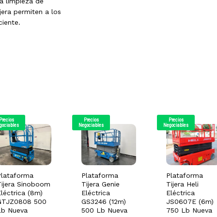
la limpieza de
jera permiten a los
ciente.
Precios
Precios
Precios
gociables
Negociables
Negociables
Plataforma
Plataforma
Plataforma
Tijera Sinoboom
Tijera Genie
Tijera Heli
léctrica (8m)
Eléctrica
Eléctrica
GTJZ0808 500
GS3246 (12m)
JS0607E (6m)
Lb Nueva
500 Lb Nueva
750 Lb Nueva