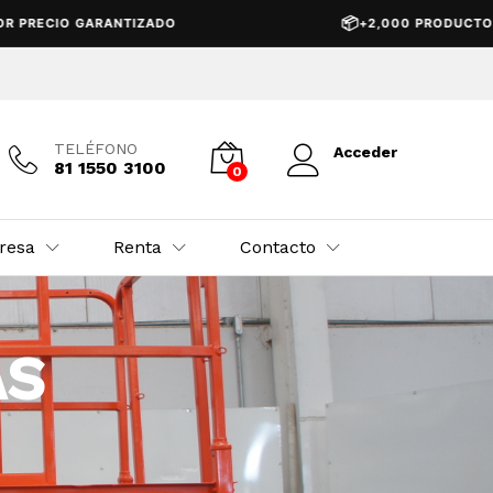
📦
GARANTIZADO
+2,000 PRODUCTOS EN STOCK
TELÉFONO
Acceder
81 1550 3100
0
resa
Renta
Contacto
AS