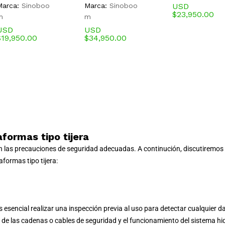
Marca:
Sinoboo
Marca:
Sinoboo
USD
$
23,950.00
m
m
USD
USD
$
19,950.00
$
34,950.00
formas tipo tijera
guen las precauciones de seguridad adecuadas. A continución, discutiremo
formas tipo tijera:
es esencial realizar una inspección previa al uso para detectar cualquier 
je de las cadenas o cables de seguridad y el funcionamiento del sistema hi