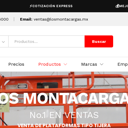
⚡
💰
COTIZACIÓN EXPRESS
MEJOR PRECIO 
6000
Email:
ventas@losmontacargas.mx
Buscar
Precios
Productos
Marcas
Emp
OS MONTACARG
No.1 EN VENTAS
VENTA DE PLATAFORMAS TIPO TIJERA