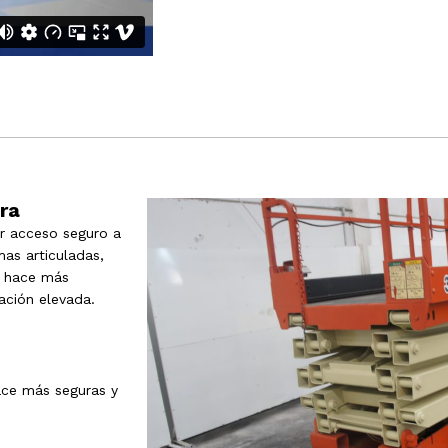
era
r acceso seguro a
mas articuladas,
s hace más
ación elevada.
ace más seguras y