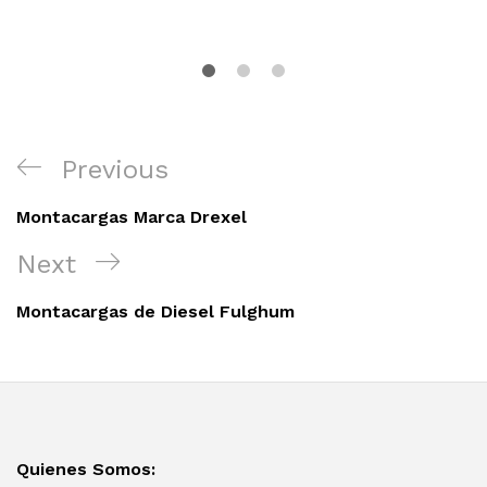
Navegación
Previous
Previous
de
Post
entradas
Montacargas Marca Drexel
Next
Next
Post
Montacargas de Diesel Fulghum
Quienes Somos: