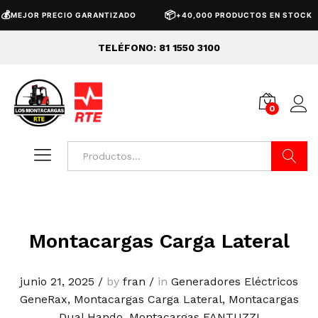
📦
MEJOR PRECIO GARANTIZADO
+40,000 PRODUCTOS EN STOCK
TELÉFONO: 81 1550 3100
0
Buscar
Montacargas Carga Lateral
junio 21, 2025
/
by
fran
/
in
Generadores Eléctricos
GeneRax
,
Montacargas Carga Lateral
,
Montacargas
Dual Hando
,
Montacargas FANTUZZI