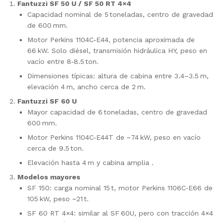
Fantuzzi SF 50 U / SF 50 RT 4×4
Capacidad nominal de 5 toneladas, centro de gravedad
de 600 mm.
Motor Perkins 1104C‑E44, potencia aproximada de
66 kW. Solo diésel, transmisión hidráulica HY, peso en
vacío entre 8‑8.5 ton.
Dimensiones típicas: altura de cabina entre 3.4–3.5 m,
elevación 4 m, ancho cerca de 2 m.
Fantuzzi SF 60 U
Mayor capacidad de 6 toneladas, centro de gravedad
600 mm.
Motor Perkins 1104C‑E44T de ~74 kW, peso en vacío
cerca de 9.5 ton.
Elevación hasta 4 m y cabina amplia .
Modelos mayores
SF 150: carga nominal 15 t, motor Perkins 1106C‑E66 de
105 kW, peso ~21 t.
SF 60 RT 4×4: similar al SF 60U, pero con tracción 4×4