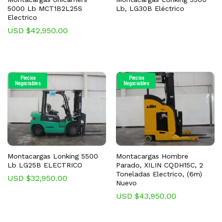
5000 Lb MCT1B2L25S
Lb, LG30B Eléctrico
Electrico
USD $
42,950.00
Precios
Precios
Negociables
Negociables
Montacargas Lonking 5500
Montacargas Hombre
Lb LG25B ELECTRICO
Parado, XILIN CQDH15C, 2
Toneladas Electrico, (6m)
USD $
32,950.00
Nuevo
USD $
43,950.00