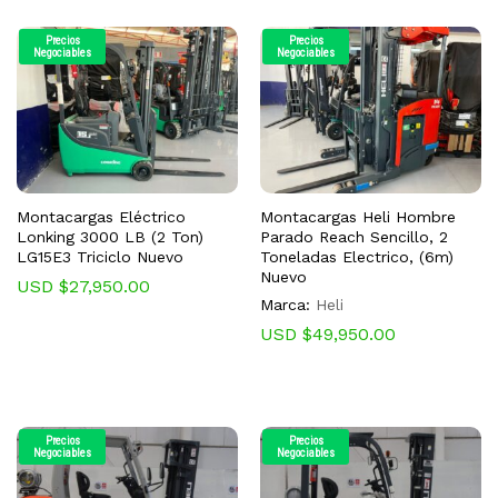
Precios
Precios
Negociables
Negociables
Montacargas Eléctrico
Montacargas Heli Hombre
Lonking 3000 LB (2 Ton)
Parado Reach Sencillo, 2
LG15E3 Triciclo Nuevo
Toneladas Electrico, (6m)
Nuevo
USD $
27,950.00
Marca:
Heli
USD $
49,950.00
Precios
Precios
Negociables
Negociables