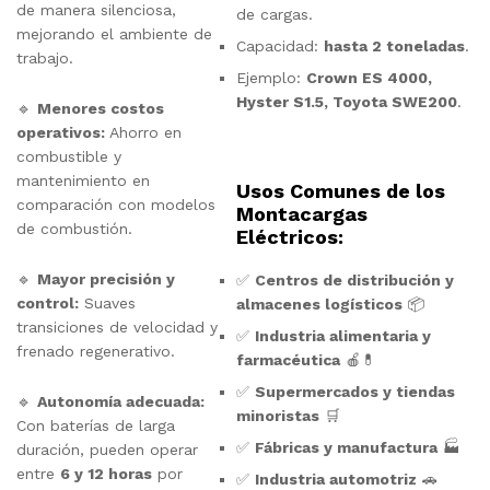
de manera silenciosa,
de cargas.
mejorando el ambiente de
Capacidad:
hasta 2 toneladas
.
trabajo.
Ejemplo:
Crown ES 4000,
Hyster S1.5, Toyota SWE200
.
🔹
Menores costos
operativos:
Ahorro en
combustible y
mantenimiento en
Usos Comunes de los
comparación con modelos
Montacargas
de combustión.
Eléctricos:
🔹
Mayor precisión y
✅
Centros de distribución y
control:
Suaves
almacenes logísticos
📦
transiciones de velocidad y
✅
Industria alimentaria y
frenado regenerativo.
farmacéutica
🍎💊
✅
Supermercados y tiendas
🔹
Autonomía adecuada:
minoristas
🛒
Con baterías de larga
✅
Fábricas y manufactura
🏭
duración, pueden operar
entre
6 y 12 horas
por
✅
Industria automotriz
🚗