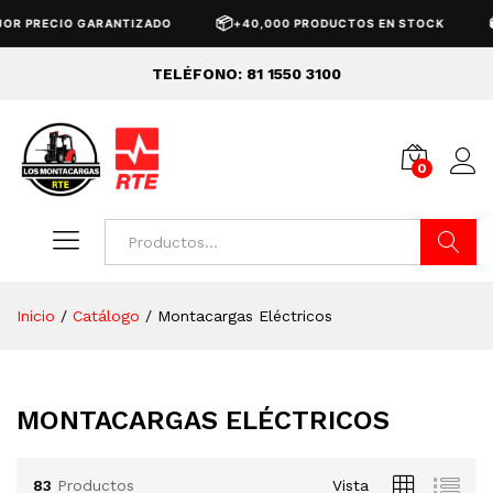
📦
🚚
ARANTIZADO
+40,000 PRODUCTOS EN STOCK
ENVÍO GRAT
TELÉFONO: 81 1550 3100
0
Buscar
Inicio
/
Catálogo
/
Montacargas Eléctricos
MONTACARGAS ELÉCTRICOS
83
Productos
Vista