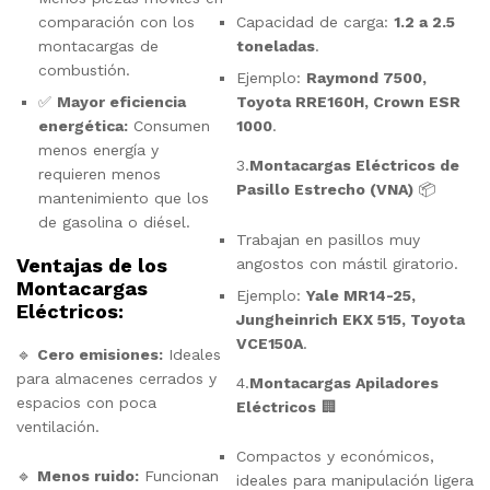
comparación con los
Capacidad de carga:
1.2 a 2.5
montacargas de
toneladas
.
combustión.
Ejemplo:
Raymond 7500,
✅
Mayor eficiencia
Toyota RRE160H, Crown ESR
energética:
Consumen
1000
.
menos energía y
3.
Montacargas Eléctricos de
requieren menos
Pasillo Estrecho (VNA)
📦
mantenimiento que los
de gasolina o diésel.
Trabajan en pasillos muy
Ventajas de los
angostos con mástil giratorio.
Montacargas
Ejemplo:
Yale MR14-25,
Eléctricos:
Jungheinrich EKX 515, Toyota
VCE150A
.
🔹
Cero emisiones:
Ideales
para almacenes cerrados y
4.
Montacargas Apiladores
espacios con poca
Eléctricos
🏢
ventilación.
Compactos y económicos,
🔹
Menos ruido:
Funcionan
ideales para manipulación ligera