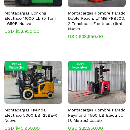
Montacargas Lonking
Montacargas Hombre Parado
Electrico 11000 Lb (5 Ton)
Doble Reach, LTMG FRB20D,
LG50B Nuevo
2 Toneladas Electrico, (6m)
Nuevo
USD $
52,950.00
USD $
38,950.00
Precios
Precios
Negociables
Negociables
Montacargas Hyundai
Montacargas Hombre Parado
Eléctrico 5000 LB, 25BE-X
Raymond 4500 LB Eléctrico
Nuevo
(8 Metros) Usado
USD $
45,950.00
USD $
22,950.00