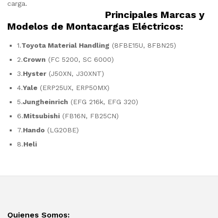
carga.
Principales Marcas y
Modelos de Montacargas Eléctricos:
1.
Toyota Material Handling
(8FBE15U, 8FBN25)
2.
Crown
(FC 5200, SC 6000)
3.
Hyster
(J50XN, J30XNT)
4.
Yale
(ERP25UX, ERP50MX)
5.
Jungheinrich
(EFG 216k, EFG 320)
6.
Mitsubishi
(FB16N, FB25CN)
7.
Hando
(LG20BE)
8.
Heli
Quienes Somos: