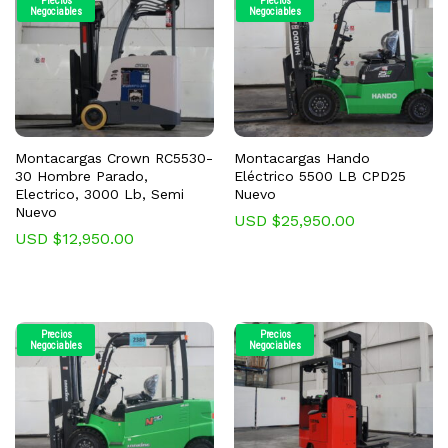
Precios
Precios
Negociables
Negociables
Montacargas Crown RC5530-
Montacargas Hando
30 Hombre Parado,
Eléctrico 5500 LB CPD25
Electrico, 3000 Lb, Semi
Nuevo
Nuevo
USD $
25,950.00
USD $
12,950.00
Precios
Precios
Negociables
Negociables
cio
cio
nimo
ximo