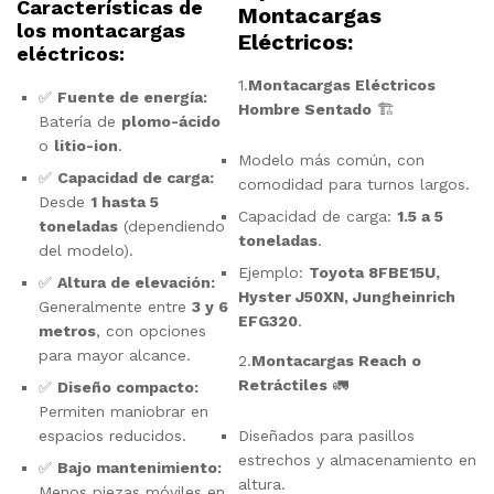
Características de
Montacargas
los montacargas
Eléctricos:
eléctricos:
1.
Montacargas Eléctricos
✅
Fuente de energía:
Hombre Sentado
🏗️
Batería de
plomo-ácido
o
litio-ion
.
Modelo más común, con
✅
Capacidad de carga:
comodidad para turnos largos.
Desde
1 hasta 5
Capacidad de carga:
1.5 a 5
toneladas
(dependiendo
toneladas
.
del modelo).
Ejemplo:
Toyota 8FBE15U,
✅
Altura de elevación:
Hyster J50XN, Jungheinrich
Generalmente entre
3 y 6
EFG320
.
metros
, con opciones
para mayor alcance.
2.
Montacargas Reach o
Retráctiles
🚛
✅
Diseño compacto:
Permiten maniobrar en
espacios reducidos.
Diseñados para pasillos
estrechos y almacenamiento en
✅
Bajo mantenimiento:
altura.
Menos piezas móviles en