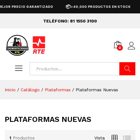
📦
EJOR PRECIO GARANTIZADO
+40,000 PRODUCTOS EN STOCK
TELÉFONO: 81 1550 3100
0
Buscar
Inicio
/
Catálogo
/
Plataformas
/
Plataformas Nuevas
PLATAFORMAS NUEVAS
1
Productos
Vista