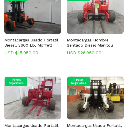
Montacargas Usado Portatil,
Montacargas Hombre
Diesel, 3600 Lb, Moffett
Sentado Diesel Manitou
USD $
15,950.00
USD $
26,950.00
Precios
Precios
Negociables
Negociables
cio
cio
nimo
ximo
Montacargas Usado Portatil,
Montacargas Usado Portatil,