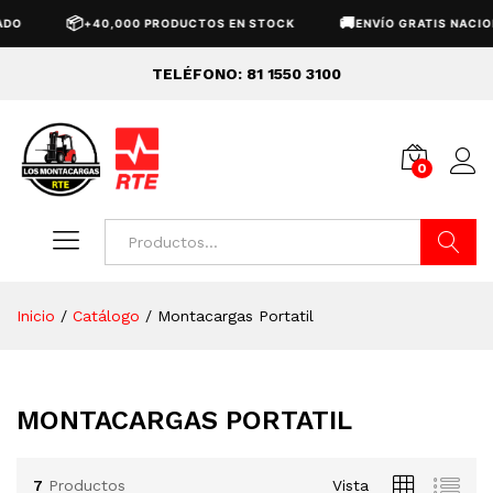
📦
🚚
O
+40,000 PRODUCTOS EN STOCK
ENVÍO GRATIS NACION
TELÉFONO: 81 1550 3100
0
Buscar
Inicio
/
Catálogo
/
Montacargas Portatil
MONTACARGAS PORTATIL
7
Productos
Vista