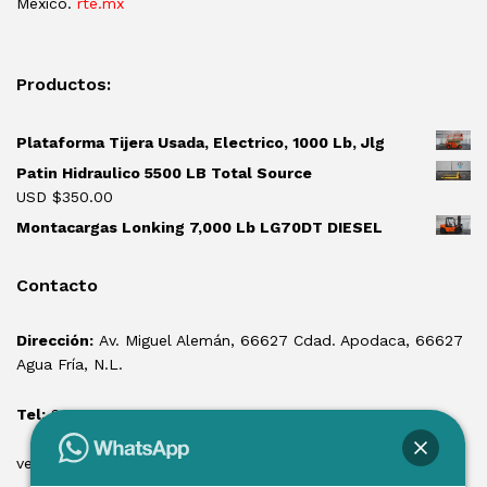
México.
rte.mx
Productos:
Plataforma Tijera Usada, Electrico, 1000 Lb, Jlg
Patin Hidraulico 5500 LB Total Source
USD $
350.00
Montacargas Lonking 7,000 Lb LG70DT DIESEL
Contacto
Dirección:
Av. Miguel Alemán, 66627 Cdad. Apodaca, 66627
Agua Fría, N.L.
Tel:
81 1550 3100
ventas@losmontacargas.mx