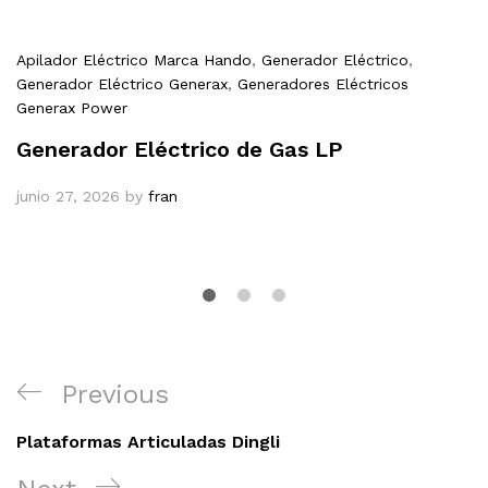
Apilador Eléctrico Marca Hando
,
Generador Eléctrico
,
Generador Eléctrico Generax
,
Generadores Eléctricos
Generax Power
Generador Eléctrico de Gas LP
junio 27, 2026
by
fran
Navegación
Previous
Previous
de
Post
entradas
Plataformas Articuladas Dingli
Next