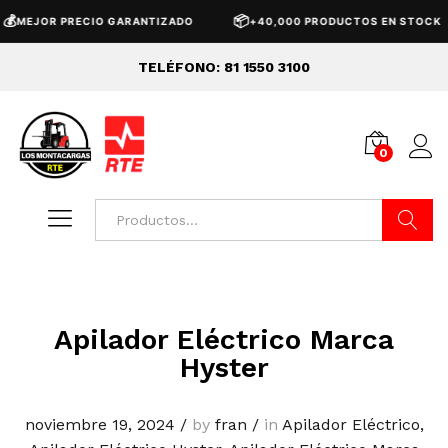
📦
MEJOR PRECIO GARANTIZADO
+40,000 PRODUCTOS EN STOCK
TELÉFONO: 81 1550 3100
0
Buscar
Apilador Eléctrico Marca
Hyster
noviembre 19, 2024
/
by
fran
/
in
Apilador Eléctrico
,