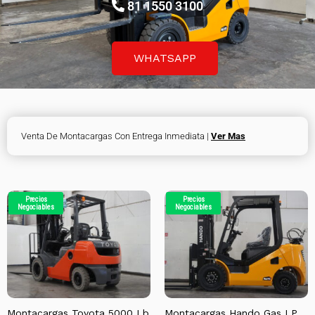
abril 24, 2024
/
by
juancarlos
/
in
Uncategorized
81 1550 3100
WHATSAPP
Venta De Montacargas Con Entrega Inmediata |
Ver Mas
Precios
Precios
Negociables
Negociables
Montacargas Toyota 5000 Lb
Montacargas Hando Gas LP