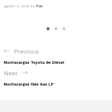
agosto 4, 2026
by
fran
Navegación
Previous
Previous
de
Post
entradas
Montacargas Toyota de Diésel
Next
Next
Post
Montacargas Yale Gas LP