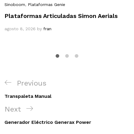
Sinoboom
,
Plataformas Genie
Plataformas Articuladas Simon Aerials
agosto 8, 2026
by
fran
Navegación
Previous
Previous
de
Post
entradas
Transpaleta Manual
Next
Next
Post
Generador Eléctrico Generax Power