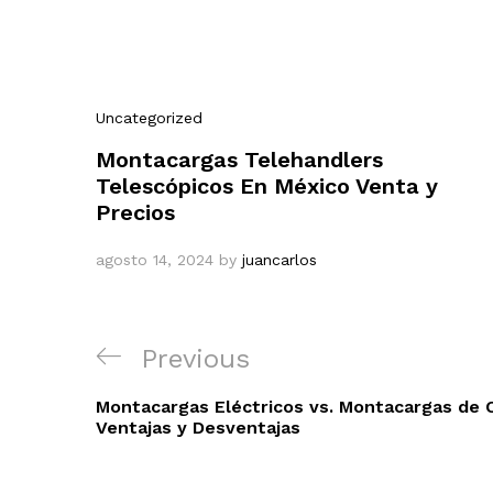
Uncategorized
Montacargas Telehandlers
Telescópicos En México Venta y
Precios
agosto 14, 2024
by
juancarlos
Navegación
Previous
Previous
de
Post
entradas
Montacargas Eléctricos vs. Montacargas de 
Ventajas y Desventajas