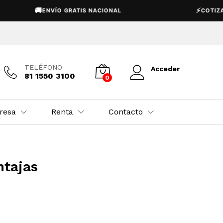
🚚
⚡
ENVÍO GRATIS NACIONAL
COTIZACIÓN 
TELÉFONO
Acceder
81 1550 3100
0
resa
Renta
Contacto
ntajas