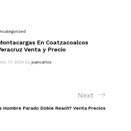
ncategorized
Montacargas En Coatzacoalcos
Veracruz Venta y Precio
unio 17, 2024
by
juancarlos
Next
Next
Post
s Hombre Parado Doble Reach? Venta Precios