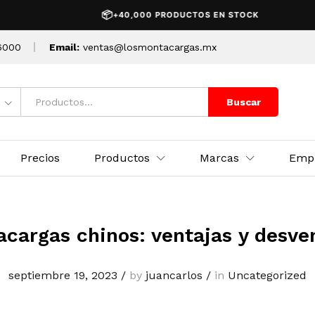
📦
+40,000 PRODUCTOS EN STOCK
6000
Email:
ventas@losmontacargas.mx
Buscar
Precios
Productos
Marcas
Emp
cargas chinos: ventajas y desve
septiembre 19, 2023
/
by
juancarlos
/
in
Uncategorized