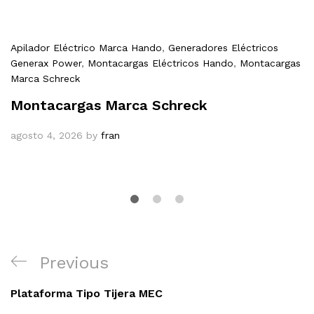
Apilador Eléctrico Marca Hando
,
Generadores Eléctricos
Generax Power
,
Montacargas Eléctricos Hando
,
Montacargas
Marca Schreck
Montacargas Marca Schreck
agosto 4, 2026
by
fran
Navegación
Previous
Previous
de
Post
entradas
Plataforma Tipo Tijera MEC