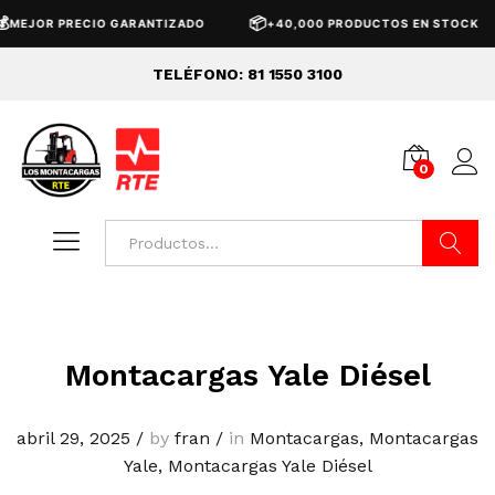
📦
MEJOR PRECIO GARANTIZADO
+40,000 PRODUCTOS EN STOCK
TELÉFONO: 81 1550 3100
0
Buscar
Montacargas Yale Diésel
abril 29, 2025
/
by
fran
/
in
Montacargas
,
Montacargas
Yale
,
Montacargas Yale Diésel