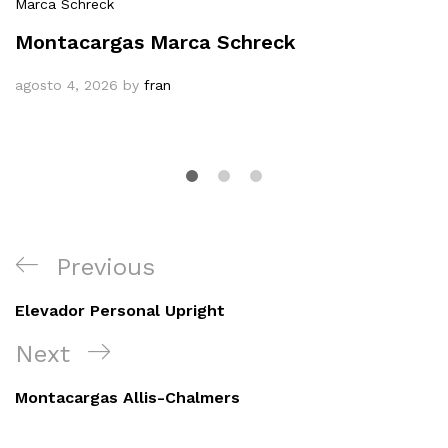
Marca Schreck
Montacargas Marca Schreck
agosto 4, 2026
by
fran
Navegación
Previous
Previous
de
Post
entradas
Elevador Personal Upright
Next
Next
Post
Montacargas Allis-Chalmers