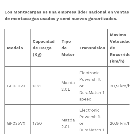
Los Montacargas es una empresa líder nacional en ventas
de montacargas usados y semi nuevos garantizados.
Maxima
Capacidad
Tipo
Velocidad
Modelo
de Carga
de
Transmision
de
(Kg)
Motor
Recorrido
(km/h)
Electronic
Powershift
Mazda
GP030VX
1361
or
20,9 km/h
2.0L
DuraMatch 1
speed
Electronic
Powershift
Mazda
GP035VX
1750
or
20,9 km/h
2.0L
DuraMatch 1