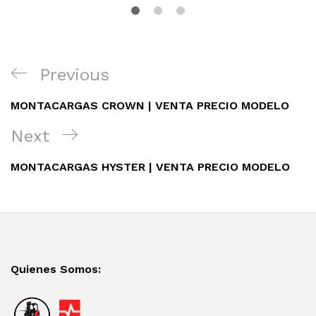
Navegación
Previous
Previous
de
Post
entradas
MONTACARGAS CROWN | VENTA PRECIO MODELO
Next
Next
Post
MONTACARGAS HYSTER | VENTA PRECIO MODELO
Quienes Somos: