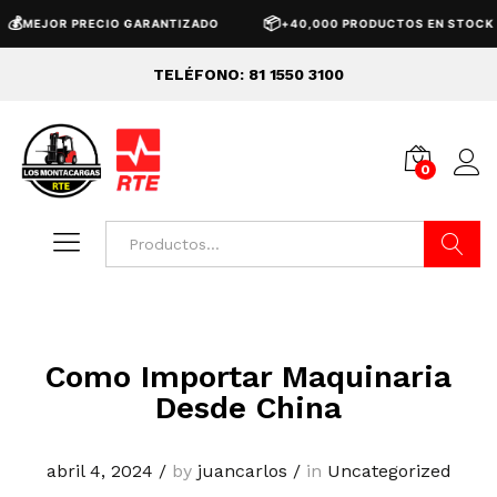

📦
MEJOR PRECIO GARANTIZADO
+40,000 PRODUCTOS EN STOCK
TELÉFONO: 81 1550 3100
0
Buscar
Como Importar Maquinaria
Desde China
abril 4, 2024
/
by
juancarlos
/
in
Uncategorized