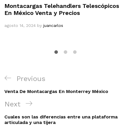
Montacargas Telehandlers Telescópicos
En México Venta y Precios
agosto 14, 2024
by
juancarlos
Navegación
Previous
Previous
de
Post
entradas
Venta De Montacargas En Monterrey México
Next
Next
Post
Cuales son las diferencias entre una plataforma
articulada y una tijera