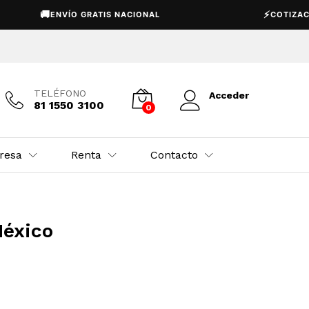
🚚
⚡
ENVÍO GRATIS NACIONAL
COTIZACIÓN 
TELÉFONO
Acceder
81 1550 3100
0
resa
Renta
Contacto
México