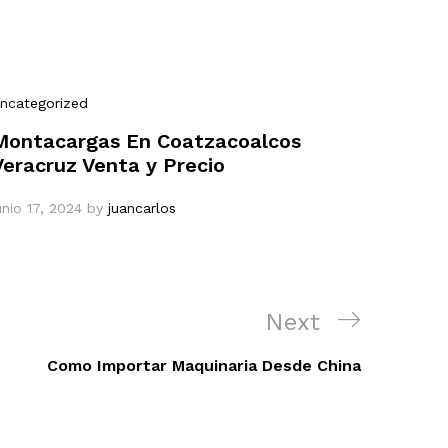
ncategorized
Montacargas En Coatzacoalcos
Veracruz Venta y Precio
unio 17, 2024
by
juancarlos
Next
Next
Post
Como Importar Maquinaria Desde China