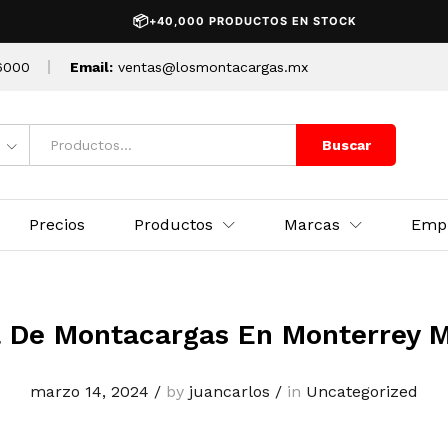
📦
+40,000 PRODUCTOS EN STOCK
6000
Email:
ventas@losmontacargas.mx
Buscar
Precios
Productos
Marcas
Emp
 De Montacargas En Monterrey 
marzo 14, 2024
/
by
juancarlos
/
in
Uncategorized