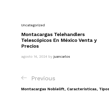
Uncategorized
Montacargas Telehandlers
Telescópicos En México Venta y
Precios
agosto 14, 2024
by
juancarlos
Navegación
Previous
Previous
de
Post
entradas
Montacargas Noblelift, Caracteristicas, Tipos