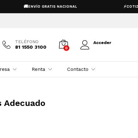
🚚
⚡
ENVÍO GRATIS NACIONAL
COTIZACIÓN
TELÉFONO
Acceder
81 1550 3100
0
resa
Renta
Contacto
as Adecuado