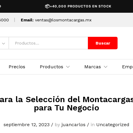
📦
+40,000 PRODUCTOS EN STOCK
6000
Email:
ventas@losmontacargas.mx
Buscar
Precios
Productos
Marcas
Emp
ara la Selección del Montacarg
para Tu Negocio
septiembre 12, 2023
/
by
juancarlos
/
in
Uncategorized