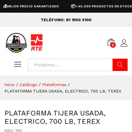
📦
MEJOR PRECIO GARANTIZADO
+40,000 PRODUCTOS EN STOCK
TELÉFONO: 81 1550 3100
0
Buscar
Inicio
/
Catálogo
/
Plataformas
/
PLATAFORMA TIJERA USADA, ELECTRICO, 700 LB, TEREX
PLATAFORMA TIJERA USADA,
ELECTRICO, 700 LB, TEREX
SKU:
1151