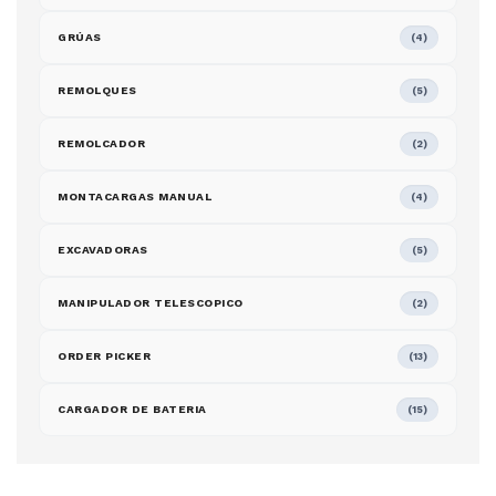
GRÚAS
(4)
REMOLQUES
(5)
REMOLCADOR
(2)
MONTACARGAS MANUAL
(4)
EXCAVADORAS
(5)
MANIPULADOR TELESCOPICO
(2)
ORDER PICKER
(13)
CARGADOR DE BATERIA
(15)