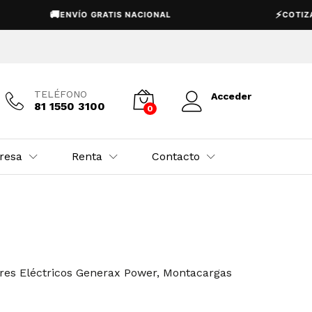
🚚
⚡
ENVÍO GRATIS NACIONAL
COTIZACIÓN
TELÉFONO
Acceder
81 1550 3100
0
resa
Renta
Contacto
es Eléctricos Generax Power
,
Montacargas