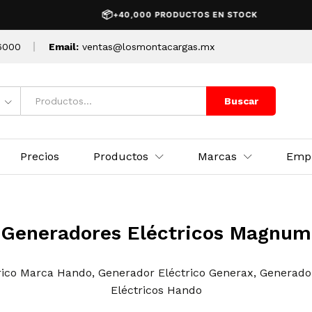
📦
+40,000 PRODUCTOS EN STOCK
6000
Email:
ventas@losmontacargas.mx
Buscar
Precios
Productos
Marcas
Emp
Generadores Eléctricos Magnum
trico Marca Hando
,
Generador Eléctrico Generax
,
Generador
Eléctricos Hando