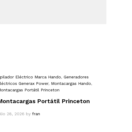
pilador Eléctrico Marca Hando
,
Generadores
léctricos Generax Power
,
Montacargas Hando
,
ontacargas Portátil Princeton
Montacargas Portátil Princeton
ulio 28, 2026
by
fran