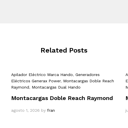
Related Posts
Apilador Eléctrico Marca Hando
,
Generadores
A
Eléctricos Generax Power
,
Montacargas Doble Reach
E
Raymond
,
Montacargas Dual Hando
M
Montacargas Doble Reach Raymond
agosto 1, 2026
by
fran
j