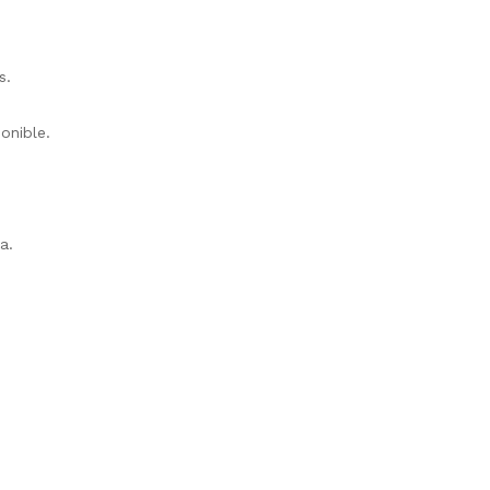
s.
onible.
a.