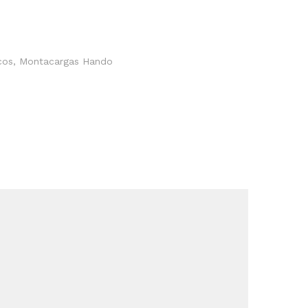
cos
,
Montacargas Hando