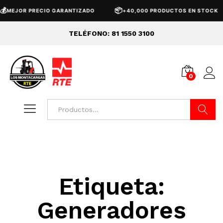

📦
MEJOR PRECIO GARANTIZADO
+40,000 PRODUCTOS EN STOCK
TELÉFONO: 81 1550 3100
0
Buscar
Etiqueta:
Generadores