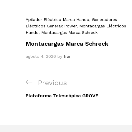
Apilador Eléctrico Marca Hando
,
Generadores
Eléctricos Generax Power
,
Montacargas Eléctricos
Hando
,
Montacargas Marca Schreck
Montacargas Marca Schreck
agosto 4, 2026
by
fran
Navegación
Previous
Previous
de
Post
entradas
Plataforma Telescópica GROVE