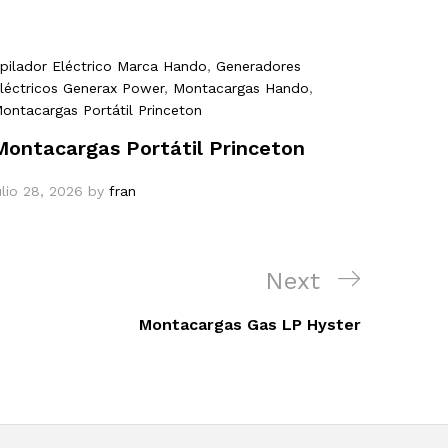
pilador Eléctrico Marca Hando
,
Generadores
léctricos Generax Power
,
Montacargas Hando
,
ontacargas Portátil Princeton
Montacargas Portátil Princeton
ulio 28, 2026
by
fran
Next
Next
Post
Montacargas Gas LP Hyster