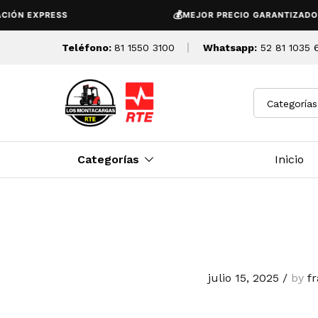
💰
EXPRESS
MEJOR PRECIO GARANTIZADO
Teléfono:
81 1550 3100
Whatsapp:
52 81 1035 
Categorías
Categorías
Inicio
julio 15, 2025
/
by
f