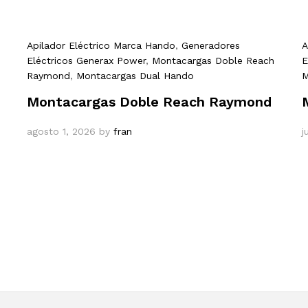
Apilador Eléctrico Marca Hando
,
Generadores
A
Eléctricos Generax Power
,
Montacargas Doble Reach
E
Raymond
,
Montacargas Dual Hando
M
Montacargas Doble Reach Raymond
agosto 1, 2026
by
fran
j