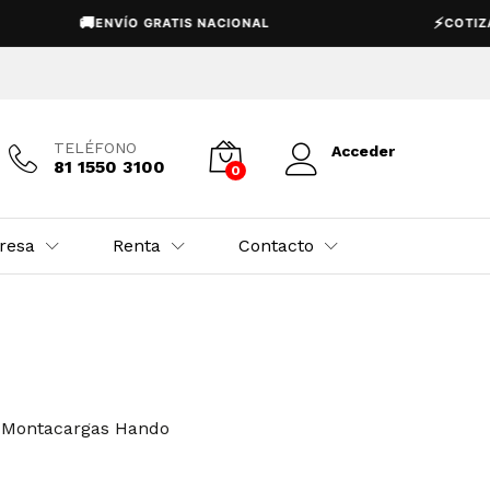
🚚
⚡
ENVÍO GRATIS NACIONAL
COTIZACIÓN
TELÉFONO
Acceder
81 1550 3100
0
resa
Renta
Contacto
,
Montacargas Hando