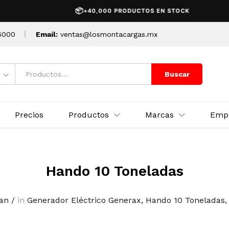
📦
+40,000 PRODUCTOS EN STOCK
6000
Email:
ventas@losmontacargas.mx
Buscar
Precios
Productos
Marcas
Emp
Hando 10 Toneladas
ran
/
in
Generador Eléctrico Generax
,
Hando 10 Toneladas