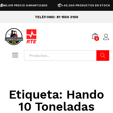

📦
MEJOR PRECIO GARANTIZADO
+40,000 PRODUCTOS EN STOCK
TELÉFONO: 81 1550 3100
0
Buscar
Etiqueta:
Hando
10 Toneladas