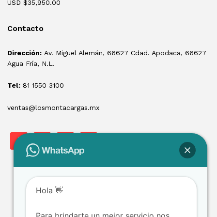
USD $
35,950.00
Contacto
Dirección:
Av. Miguel Alemán, 66627 Cdad. Apodaca, 66627
Agua Fría, N.L.
Tel:
81 1550 3100
ventas@losmontacargas.mx
Hola 👋
Para brindarte un mejor servicio nos
Copyright © 2025 Los Montacargas RTE