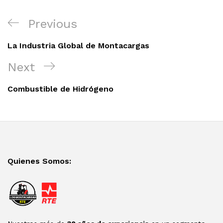
Navegación
Previous
Previous
de
Post
entradas
La Industria Global de Montacargas
Next
Next
Post
Combustible de Hidrógeno
Quienes Somos: