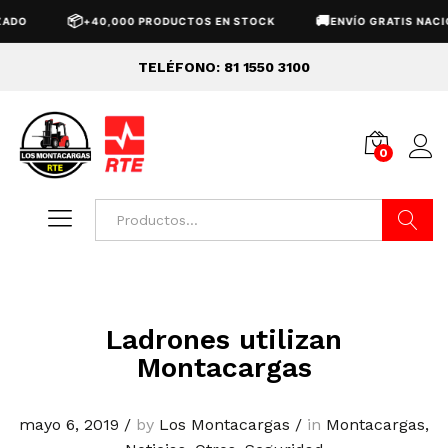
📦
🚚
ADO
+40,000 PRODUCTOS EN STOCK
ENVÍO GRATIS NACIO
TELÉFONO: 81 1550 3100
0
Buscar
Ladrones utilizan
Montacargas
mayo 6, 2019
/
by
Los Montacargas
/
in
Montacargas
,