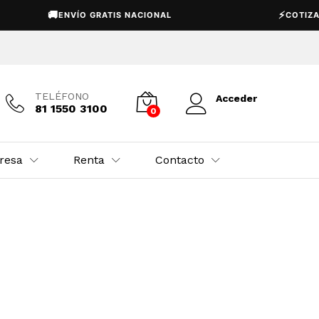
🚚
⚡
ENVÍO GRATIS NACIONAL
COTIZACIÓN 
TELÉFONO
Acceder
81 1550 3100
0
resa
Renta
Contacto