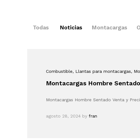
Todas
Noticias
Montacargas
O
Combustible
, Llantas para montacargas
, M
Montacargas Hombre Sentado 
Montacargas Hombre Sentado Venta y Prec
agosto 28, 2024
by
fran