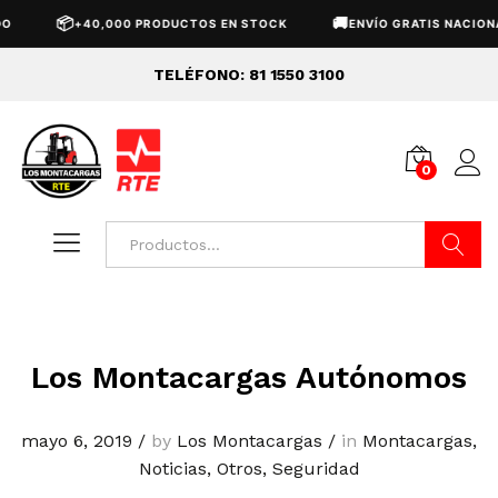
📦
🚚
+40,000 PRODUCTOS EN STOCK
ENVÍO GRATIS NACIONA
TELÉFONO: 81 1550 3100
0
Buscar
Los Montacargas Autónomos
mayo 6, 2019
/
by
Los Montacargas
/
in
Montacargas
,
Noticias
,
Otros
,
Seguridad