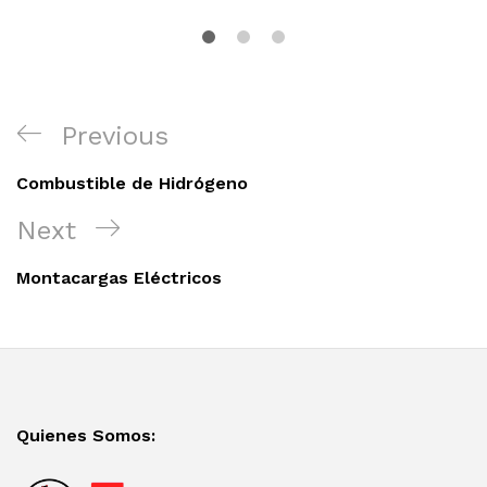
Navegación
Previous
Previous
de
Post
entradas
Combustible de Hidrógeno
Next
Next
Post
Montacargas Eléctricos
Quienes Somos: