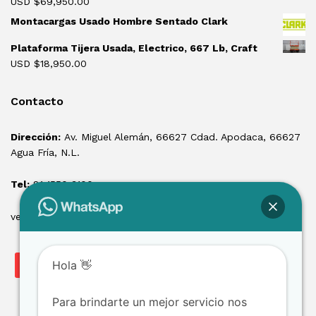
USD $
69,950.00
Montacargas Usado Hombre Sentado Clark
Plataforma Tijera Usada, Electrico, 667 Lb, Craft
USD $
18,950.00
Contacto
Dirección:
Av. Miguel Alemán, 66627 Cdad. Apodaca, 66627
Agua Fría, N.L.
Tel:
81 1550 3100
ventas@losmontacargas.mx
Hola 👋
Para brindarte un mejor servicio nos