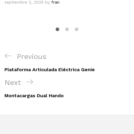
septiembre 2, 2025
by
fran
Navegación
Previous
Previous
de
Post
entradas
Plataforma Articulada Eléctrica Genie
Next
Next
Post
Montacargas Dual Hando