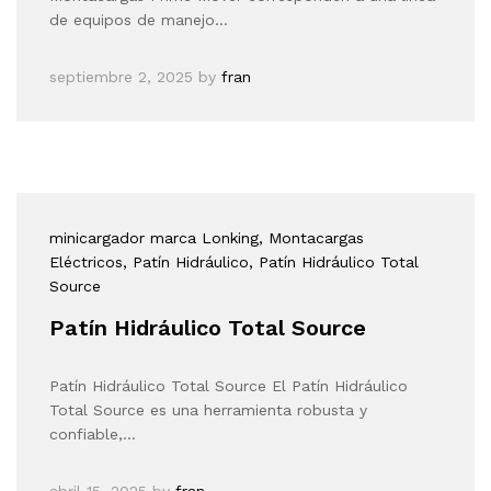
de equipos de manejo…
septiembre 2, 2025
by
fran
minicargador marca Lonking
, Montacargas
Eléctricos
, Patín Hidráulico
, Patín Hidráulico Total
Source
Patín Hidráulico Total Source
Patín Hidráulico Total Source El Patín Hidráulico
Total Source es una herramienta robusta y
confiable,…
abril 15, 2025
by
fran