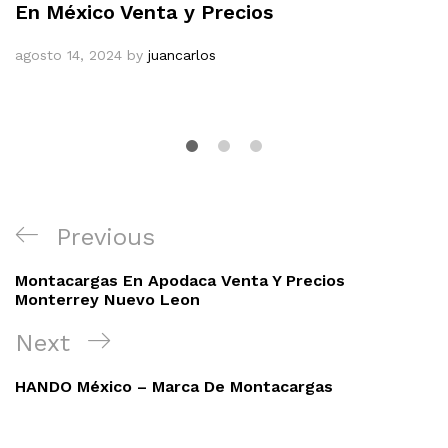
En México Venta y Precios
agosto 14, 2024
by
juancarlos
Navegación
Previous
Previous
de
Post
entradas
Montacargas En Apodaca Venta Y Precios
Monterrey Nuevo Leon
Next
Next
Post
HANDO México – Marca De Montacargas