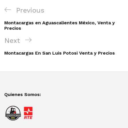
Navegación
Previous
Previous
de
Post
entradas
Montacargas en Aguascalientes México, Venta y
Precios
Next
Next
Post
Montacargas En San Luis Potosi Venta y Precios
Quienes Somos: