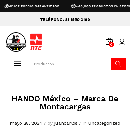

📦
MEJOR PRECIO GARANTIZADO
+40,000 PRODUCTOS EN STOCK
TELÉFONO: 81 1550 3100
0
Buscar
HANDO México – Marca De
Montacargas
mayo 28, 2024
/
by
juancarlos
/
in
Uncategorized