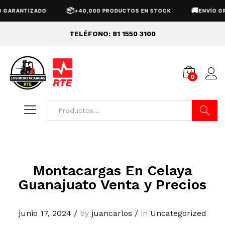
📦
🚚
ARANTIZADO
+40,000 PRODUCTOS EN STOCK
ENVÍO GRAT
TELÉFONO: 81 1550 3100
0
Buscar
Montacargas En Celaya
Guanajuato Venta y Precios
junio 17, 2024
/
by
juancarlos
/
in
Uncategorized