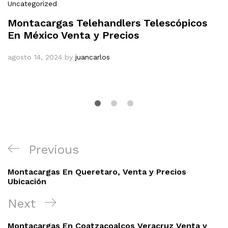
Uncategorized
Montacargas Telehandlers Telescópicos
En México Venta y Precios
agosto 14, 2024
by
juancarlos
Navegación
Previous
Previous
de
Post
entradas
Montacargas En Queretaro, Venta y Precios
Ubicación
Next
Next
Post
Montacargas En Coatzacoalcos Veracruz Venta y