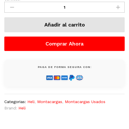
Montacargas
HELI
8,000
LB
Añadir al carrito
Hombre
Sentado,
Dual,
Comprar Ahora
CPYD-
70
Nuevo
quantity
PAGA DE FORMA SEGURA CON:
Categorias:
Heli
,
Montacargas
,
Montacargas Usados
Brand:
Heli