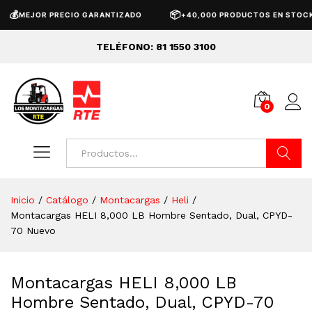
📦

OR PRECIO GARANTIZADO
+40,000 PRODUCTOS EN STOCK
TELÉFONO: 81 1550 3100
0
Buscar
Inicio
/
Catálogo
/
Montacargas
/
Heli
/
Montacargas HELI 8,000 LB Hombre Sentado, Dual, CPYD-
70 Nuevo
Montacargas HELI 8,000 LB
Hombre Sentado, Dual, CPYD-70