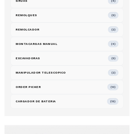
GRÚAS
(4)
REMOLQUES
(5)
REMOLCADOR
(2)
MONTACARGAS MANUAL
(4)
EXCAVADORAS
(5)
MANIPULADOR TELESCOPICO
(2)
ORDER PICKER
(13)
CARGADOR DE BATERIA
(15)