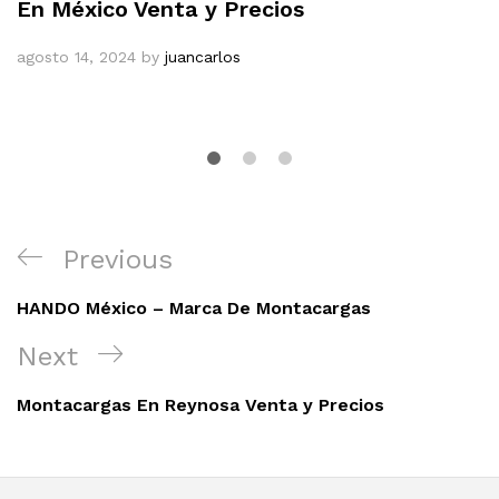
En México Venta y Precios
agosto 14, 2024
by
juancarlos
Navegación
Previous
Previous
de
Post
entradas
HANDO México – Marca De Montacargas
Next
Next
Post
Montacargas En Reynosa Venta y Precios