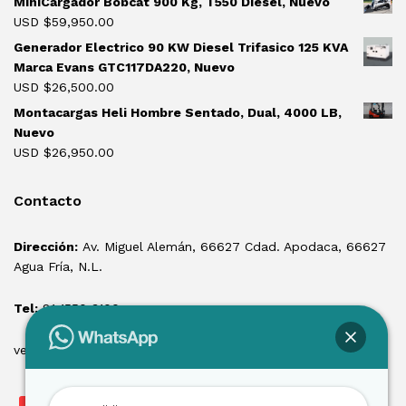
MiniCargador Bobcat 900 Kg, T550 Diesel, Nuevo
USD $
59,950.00
Generador Electrico 90 KW Diesel Trifasico 125 KVA
Marca Evans GTC117DA220, Nuevo
USD $
26,500.00
Montacargas Heli Hombre Sentado, Dual, 4000 LB,
Nuevo
USD $
26,950.00
Contacto
Dirección:
Av. Miguel Alemán, 66627 Cdad. Apodaca, 66627
Agua Fría, N.L.
Tel:
81 1550 3100
ventas@losmontacargas.mx