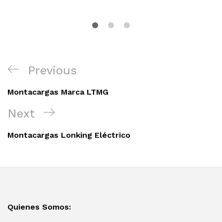
Navegación
Previous
Previous
de
Post
entradas
Montacargas Marca LTMG
Next
Next
Post
Montacargas Lonking Eléctrico
Quienes Somos: