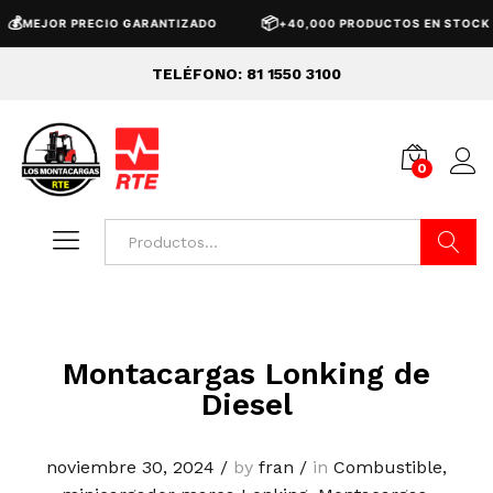

📦
MEJOR PRECIO GARANTIZADO
+40,000 PRODUCTOS EN STOCK
TELÉFONO: 81 1550 3100
0
Buscar
Montacargas Lonking de
Diesel
noviembre 30, 2024
/
by
fran
/
in
Combustible
,