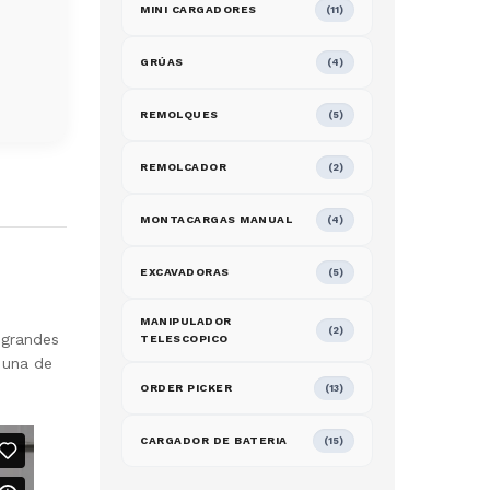
MINI CARGADORES
(11)
GRÚAS
(4)
REMOLQUES
(5)
REMOLCADOR
(2)
MONTACARGAS MANUAL
(4)
EXCAVADORAS
(5)
MANIPULADOR
(2)
 grandes
TELESCOPICO
 una de
ORDER PICKER
(13)
CARGADOR DE BATERIA
(15)