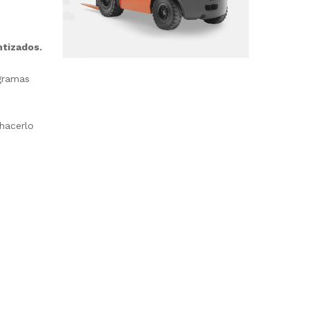
ntizados.
ogramas
 hacerlo