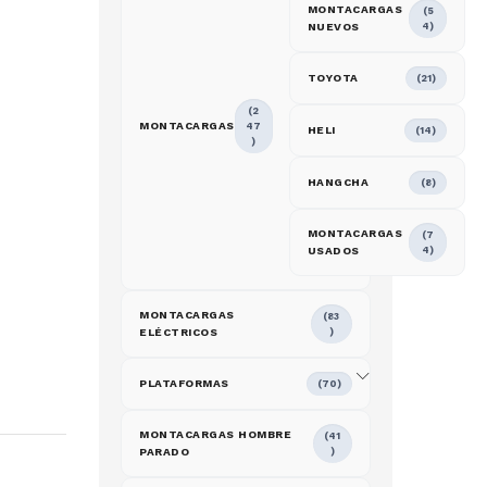
MONTACARGAS
(5
NUEVOS
4)
TOYOTA
(21)
(2
MONTACARGAS
47
HELI
(14)
)
HANGCHA
(8)
MONTACARGAS
(7
USADOS
4)
MONTACARGAS
(83
ELÉCTRICOS
)
PLATAFORMAS
(70)
MONTACARGAS HOMBRE
(41
PARADO
)