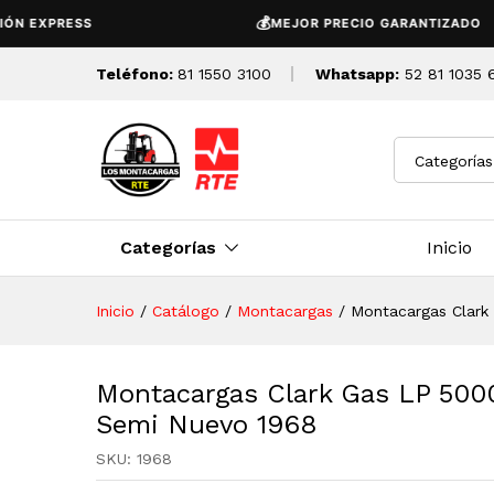
Montacargas Clark Gas LP 5
💰
XPRESS
MEJOR PRECIO GARANTIZADO
Descripción
Detalles Tecnicos
Teléfono:
81 1550 3100
Whatsapp:
52 81 1035 
Categorías
Categorías
Inicio
Inicio
/
Catálogo
/
Montacargas
/
Montacargas Clark
Montacargas Clark Gas LP 500
Semi Nuevo 1968
SKU:
1968