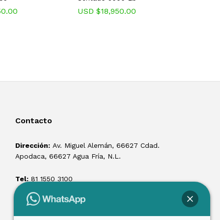
Hyster
50.00
USD $
18,950.00
USD $
1
Contacto
Dirección:
Av. Miguel Alemán, 66627 Cdad.
Apodaca, 66627 Agua Fría, N.L.
Tel:
81 1550 3100
ventas@losmontacargas.mx