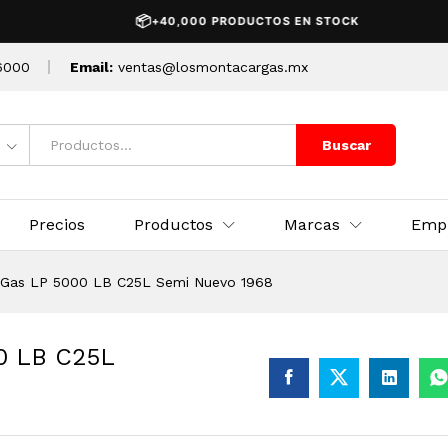
000 LB C25L Semi Nuevo 1968
📦
+40,000 PRODUCTOS EN STOCK
6000
Email:
ventas@losmontacargas.mx
Buscar
Precios
Productos
Marcas
Emp
 Gas LP 5000 LB C25L Semi Nuevo 1968
0 LB C25L