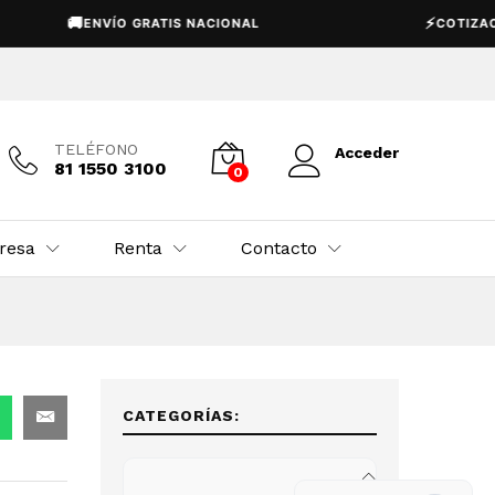
USD $
27,950.00
Añadir al carrito
🚚
⚡
ENVÍO GRATIS NACIONAL
COTIZACIÓN E
TELÉFONO
Acceder
81 1550 3100
0
resa
Renta
Contacto
CATEGORÍAS: