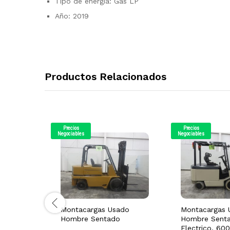
Tipo de energía: Gas LP
Año: 2019
Productos Relacionados
Precios
Precios
Negociables
Negociables
Montacargas Usado
Montacargas 
Hombre Sentado
Hombre Senta
Electrico, 60