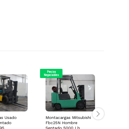
Precios
Precios
Negociables
Negociables
as Usado
Montacargas Mitsubishi
Montaca
ntado
Fbc25N Hombre
Hombre 
95
Sentado 5000 Lb
Electric