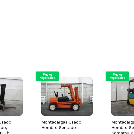
Precios
Precios
Negociables
Negociables
Usado
Montacargas Usado
Montacarg
do,
Hombre Sentado
Hombre Se
00 Lb,
Komatsu 6