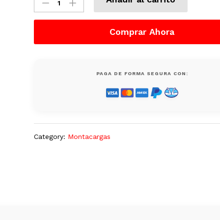
Clark
Gas
LP
Comprar Ahora
5000
LB
C25L
Semi
PAGA DE FORMA SEGURA CON:
Nuevo
1968
quantity
Category:
Montacargas