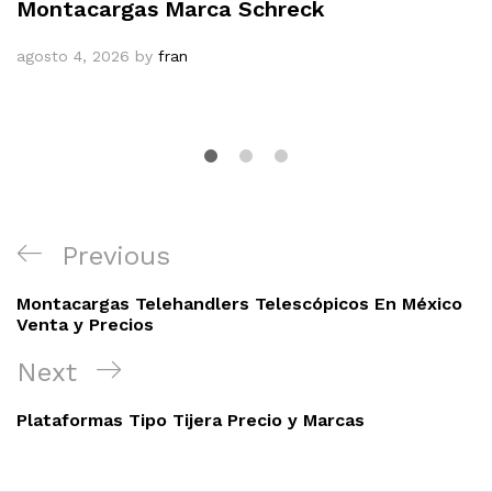
Montacargas Marca Schreck
agosto 4, 2026
by
fran
Navegación
Previous
Previous
de
Post
entradas
Montacargas Telehandlers Telescópicos En México
Venta y Precios
Next
Next
Post
Plataformas Tipo Tijera Precio y Marcas