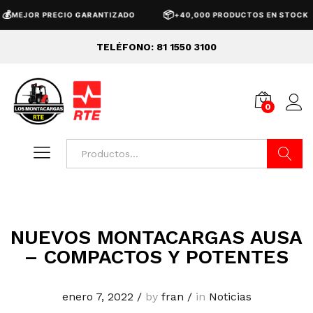

📦
MEJOR PRECIO GARANTIZADO
+40,000 PRODUCTOS EN STOCK
TELÉFONO: 81 1550 3100
0
Buscar
NUEVOS MONTACARGAS AUSA
– COMPACTOS Y POTENTES
enero 7, 2022
/
by
fran
/
in
Noticias