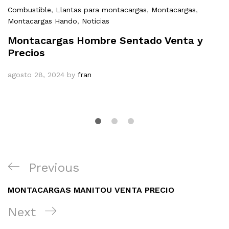
Combustible
,
Llantas para montacargas
,
Montacargas
,
Montacargas Hando
,
Noticias
Montacargas Hombre Sentado Venta y
Precios
agosto 28, 2024
by
fran
Navegación
Previous
Previous
de
Post
entradas
MONTACARGAS MANITOU VENTA PRECIO
Next
Next