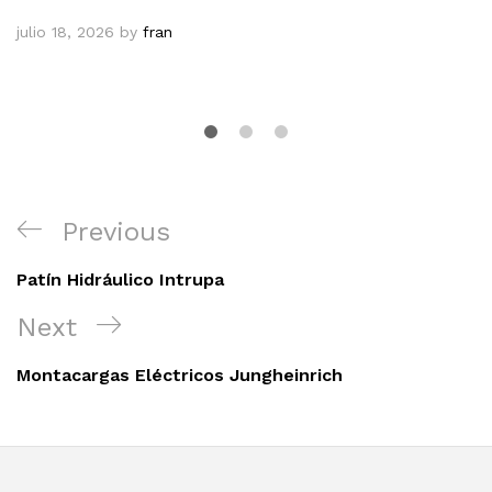
julio 18, 2026
by
fran
Navegación
Previous
Previous
de
Post
entradas
Patín Hidráulico Intrupa
Next
Next
Post
Montacargas Eléctricos Jungheinrich