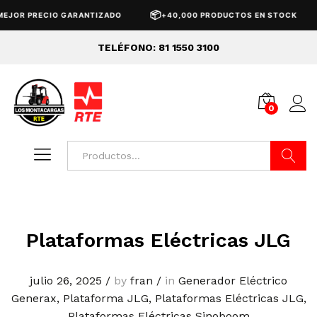
📦

OR PRECIO GARANTIZADO
+40,000 PRODUCTOS EN STOCK
TELÉFONO: 81 1550 3100
0
Buscar
Plataformas Eléctricas JLG
julio 26, 2025
/
by
fran
/
in
Generador Eléctrico
Generax
,
Plataforma JLG
,
Plataformas Eléctricas JLG
,
Plataformas Eléctricas Sinoboom