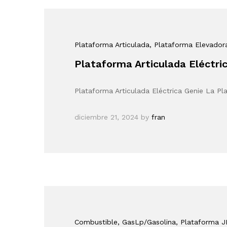
Plataforma Articulada
, Plataforma Elevador
Plataforma Articulada Eléctri
Plataforma Articulada Eléctrica Genie La Pla
diciembre 21, 2024
by
fran
Combustible
, GasLp/Gasolina
, Plataforma 