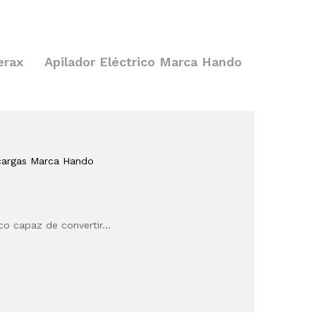
erax
Apilador Eléctrico Marca Hando
cargas Marca Hando
co capaz de convertir…