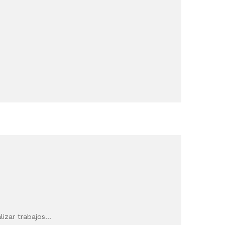
lizar trabajos…