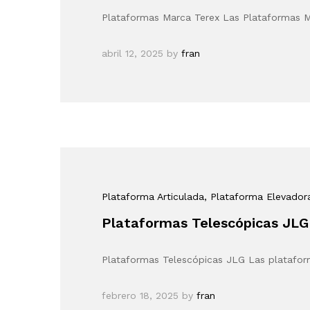
Plataformas Marca Terex Las Plataformas M
abril 12, 2025
by
fran
Plataforma Articulada
, Plataforma Elevador
Plataformas Telescópicas JLG
Plataformas Telescópicas JLG Las platafor
febrero 18, 2025
by
fran