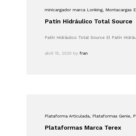
minicargador marca Lonking
, Montacargas E
Patín Hidráulico Total Source
Patín Hidráulico Total Source El Patín Hidr
abril 15, 2025
by
fran
Plataforma Articulada
, Plataformas Genie
, 
Plataformas Marca Terex