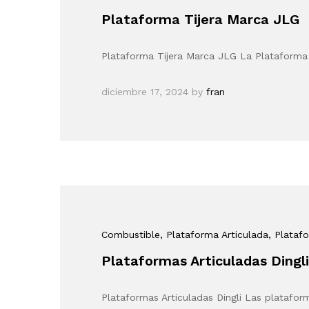
Plataforma Tijera Marca JLG
Plataforma Tijera Marca JLG La Plataforma 
diciembre 17, 2024
by
fran
Combustible
, Plataforma Articulada
, Plataf
Plataformas Articuladas Dingli
Plataformas Articuladas Dingli Las platafor