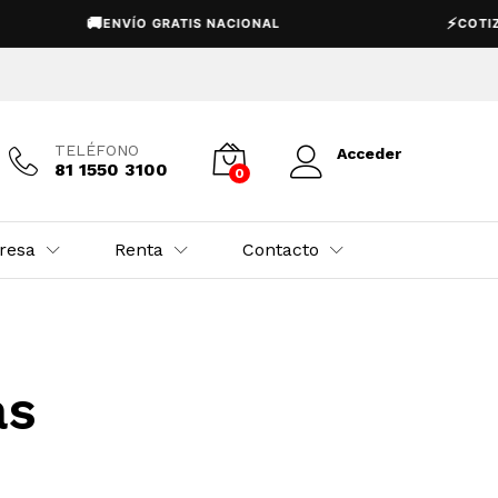
🚚
⚡
ENVÍO GRATIS NACIONAL
COTIZACIÓN
TELÉFONO
Acceder
81 1550 3100
0
resa
Renta
Contacto
as