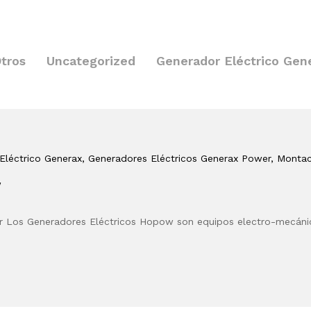
tros
Uncategorized
Generador Eléctrico Gen
Eléctrico Generax
, Generadores Eléctricos Generax Power
, Monta
w
 Los Generadores Eléctricos Hopow son equipos electro-mecáni