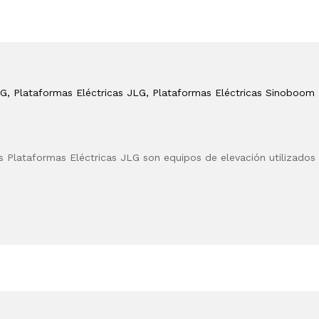
LG
, Plataformas Eléctricas JLG
, Plataformas Eléctricas Sinoboom
s Plataformas Eléctricas JLG son equipos de elevación utilizados