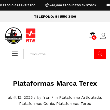
📦
🚚
PRECIO GARANTIZADO
+40,000 PRODUCTOS EN STOCK
EN
TELÉFONO: 81 1550 3100
0
Buscar
Plataformas Marca Terex
abril 12, 2025
/
by
fran
/
in
Plataforma Articulada
,
Plataformas Genie
,
Plataformas Terex