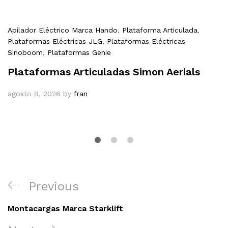
Apilador Eléctrico Marca Hando
,
Plataforma Articulada
,
Plataformas Eléctricas JLG
,
Plataformas Eléctricas
Sinoboom
,
Plataformas Genie
Plataformas Articuladas Simon Aerials
agosto 8, 2026
by
fran
Navegación
Previous
Previous
de
Post
entradas
Montacargas Marca Starklift