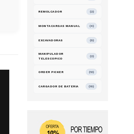
REMOLCADOR
(2)
MONTACARGAS MANUAL
(4)
EXCAVADORAS
(5)
MANIPULADOR
(2)
TELESCOPICO
ORDER PICKER
(13)
CARGADOR DE BATERIA
(15)