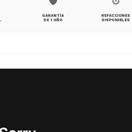
🛡️
⚙️
GARANTÍA
REFACCIONES
L
DE 1 AÑO
DISPONIBLES