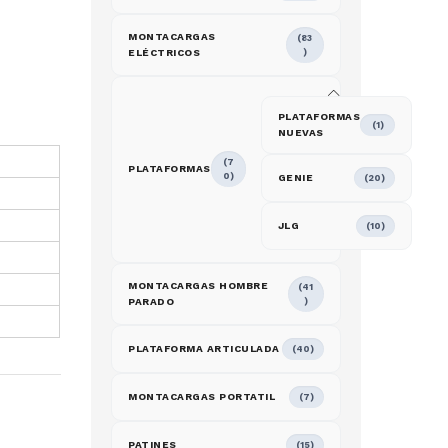
MONTACARGAS
(83
ELÉCTRICOS
)
PLATAFORMAS
(1)
NUEVAS
(7
PLATAFORMAS
0)
GENIE
(20)
JLG
(10)
MONTACARGAS HOMBRE
(41
PARADO
)
PLATAFORMA ARTICULADA
(40)
MONTACARGAS PORTATIL
(7)
PATINES
(15)