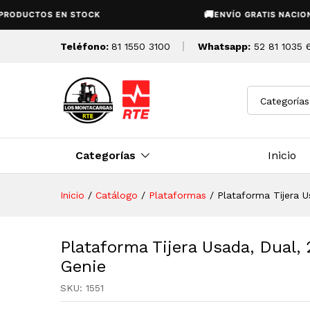
Plataforma Tijera Usada, Dual
🚚
UCTOS EN STOCK
ENVÍO GRATIS NACIONAL
Descripción
Detalles Tecnicos
Teléfono:
81 1550 3100
Whatsapp:
52 81 1035 
Categorías
Categorías
Inicio
Inicio
/
Catálogo
/
Plataformas
/
Plataforma Tijera U
Plataforma Tijera Usada, Dual,
Genie
SKU:
1551