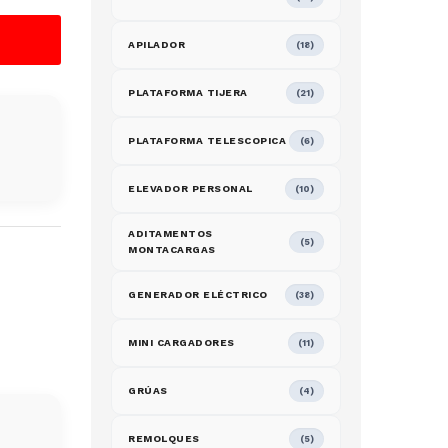
APILADOR
(18)
PLATAFORMA TIJERA
(21)
PLATAFORMA TELESCOPICA
(6)
ELEVADOR PERSONAL
(10)
ADITAMENTOS
(5)
MONTACARGAS
GENERADOR ELÉCTRICO
(38)
MINI CARGADORES
(11)
GRÚAS
(4)
REMOLQUES
(5)