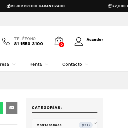
USD $
18,950.00
Añadir al carrito
📦
MEJOR PRECIO GARANTIZADO
+2,000 PROD
TELÉFONO
Acceder
81 1550 3100
0
resa
Renta
Contacto
CATEGORÍAS:
MONTACARGAS
(247)