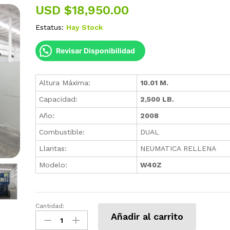
USD $
18,950.00
Estatus:
Hay Stock
Revisar Disponibilidad
Altura Máxima:
10.01 M.
Capacidad:
2,500 LB.
Año:
2008
Combustible:
DUAL
Llantas:
NEUMATICA RELLENA
Modelo:
W40Z
Cantidad:
Plataforma
Añadir al carrito
Tijera