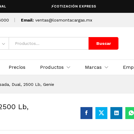
, 2500 Lb, Genie
⚡
💰
COTIZACIÓN EXPRESS
6000
Email:
ventas@losmontacargas.mx
Buscar
Precios
Productos
Marcas
Emp
sada, Dual, 2500 Lb, Genie
 2500 Lb,