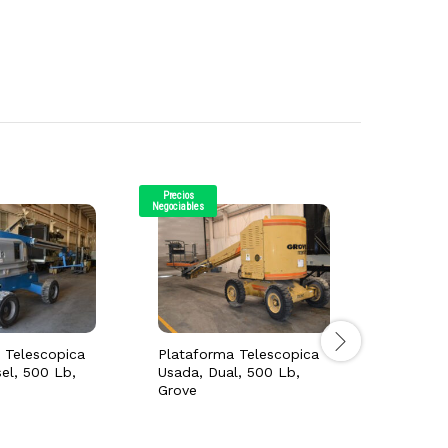
Precios
Precios
Negociables
Negociables
 Telescopica
Plataforma Telescopica
Elevado
el, 500 Lb,
Usada, Dual, 500 Lb,
Tipo Pl
Grove
Electric
Metros)
USD $
1