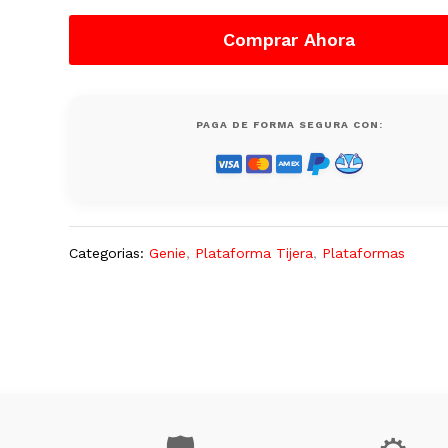
Usada,
Dual,
Comprar Ahora
2500
Lb,
Genie
quantity
PAGA DE FORMA SEGURA CON:
Categorias:
Genie
,
Plataforma Tijera
,
Plataformas