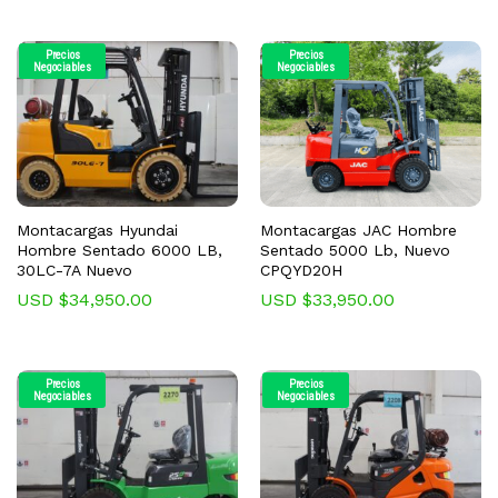
Precios
Precios
Negociables
Negociables
Montacargas Hyundai
Montacargas JAC Hombre
Hombre Sentado 6000 LB,
Sentado 5000 Lb, Nuevo
30LC-7A Nuevo
CPQYD20H
USD $
34,950.00
USD $
33,950.00
Precios
Precios
Negociables
Negociables