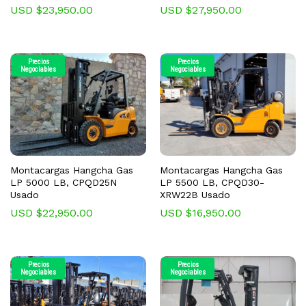
USD $
23,950.00
USD $
27,950.00
Precios
Precios
Negociables
Negociables
Montacargas Hangcha Gas
Montacargas Hangcha Gas
LP 5000 LB, CPQD25N
LP 5500 LB, CPQD30-
Usado
XRW22B Usado
USD $
22,950.00
USD $
16,950.00
Precios
Precios
Negociables
Negociables