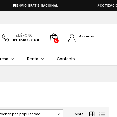
🚚
⚡
ENVÍO GRATIS NACIONAL
COTIZACIÓN E
TELÉFONO
Acceder
81 1550 3100
0
resa
Renta
Contacto
rdenar por popularidad
Vista