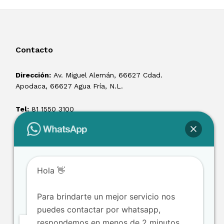
Contacto
Dirección:
Av. Miguel Alemán, 66627 Cdad.
Apodaca, 66627 Agua Fría, N.L.
Tel:
81 1550 3100
ventas@losmontacargas.mx
Hola 👋
Para brindarte un mejor servicio nos
puedes contactar por whatsapp,
respondemos en menos de 2 minutos.