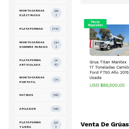
MONTACARGAS
(83
ELÉCTRICOS
)
Precios
Negociables
PLATAFORMAS
(70)
MONTACARGAS
(41
HOMBRE PARADO
)
PLATAFORMA
(4
Grua Titan Manitex
ARTICULADA
0)
17 Toneladas Camió
Ford F750 Año 2015
Usada
MONTACARGAS
(7)
PORTATIL
USD $
USD $
89,500.00
89,500.00
PATINES
(15)
APILADOR
(18)
Venta De Grúas 
PLATAFORMA
(21
TIJERA
)