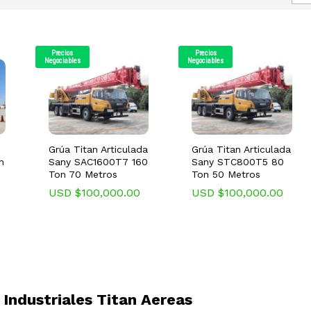
Precios
Precios
Negociables
Negociables
Grúa Titan Articulada
Grúa Titan Articulada
n
Sany SAC1600T7 160
Sany STC800T5 80
Ton 70 Metros
Ton 50 Metros
USD $
USD $
100,000.00
100,000.00
USD $
USD $
100,000.00
100,000.00
Industriales Titan Aereas