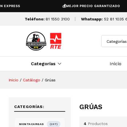
💰
PRESS
MEJOR PRECIO GARANTIZADO
Teléfono:
81 1550 3100
Whatsapp:
52 81 1035 
Categorías
Categorías
Inicio
Inicio
/
Catálogo
/
Grúas
GRÚAS
CATEGORÍAS:
4
Productos
MONTACARGAS
(247)