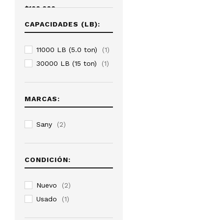
mínimo
máximo
$100,000
CAPACIDADES (LB):
11000 LB (5.0 ton)
(1)
30000 LB (15 ton)
(1)
MARCAS:
Sany
(2)
CONDICIÓN:
Nuevo
(2)
Usado
(1)