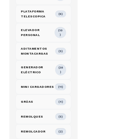
PLATAFORMA
(6)
TELESCOPICA
ELEVADOR
(10
PERSONAL
)
ADITAMENTOS
(5)
MONTACARGAS
GENERADOR
(38
ELÉCTRICO
)
MINI CARGADORES
(11)
GRÚAS
(4)
REMOLQUES
(5)
REMOLCADOR
(2)