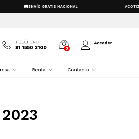
🚚
⚡
ENVÍO GRATIS NACIONAL
COTIZA
TELÉFONO
Acceder
81 1550 3100
0
resa
Renta
Contacto
 2023