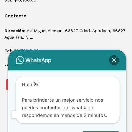
USD $
16,950.00
Contacto
Dirección:
Av. Miguel Alemán, 66627 Cdad. Apodaca, 66627
Agua Fría, N.L.
Tel:
81 1550 3100
ventas@losmontacargas.mx
Hola 👋
Para brindarte un mejor servicio nos
puedes contactar por whatsapp,
respondemos en menos de 2 minutos.
Copyright © 2025 Los Montacargas RTE