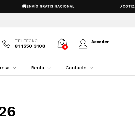
🚚
⚡
ENVÍO GRATIS NACIONAL
COTIZAC
TELÉFONO
Acceder
81 1550 3100
0
resa
Renta
Contacto
26