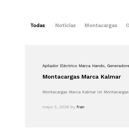
Todas
Noticias
Montacargas
O
Apilador Eléctrico Marca Hando
, Generador
Montacargas Marca Kalmar
Montacargas Marca Kalmar Un Montacargas M
mayo 5, 2026
by
fran