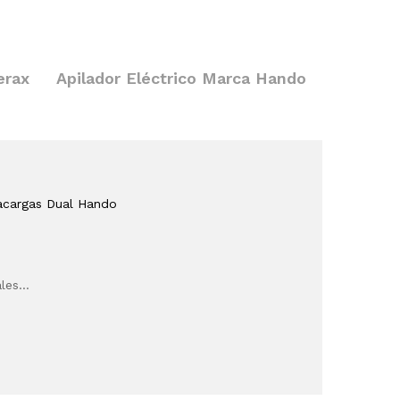
erax
Apilador Eléctrico Marca Hando
acargas Dual Hando
ales…