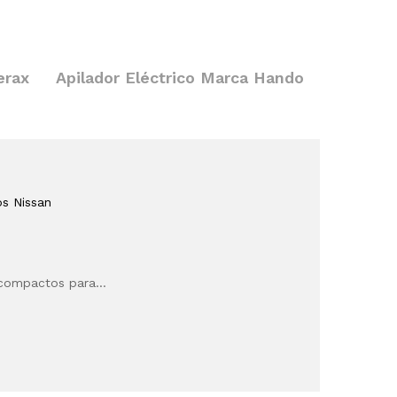
erax
Apilador Eléctrico Marca Hando
os Nissan
s compactos para…