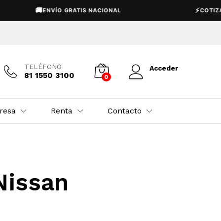
🚚
⚡
ENVÍO GRATIS NACIONAL
COTIZAC
TELÉFONO
Acceder
81 1550 3100
0
resa
Renta
Contacto
Nissan