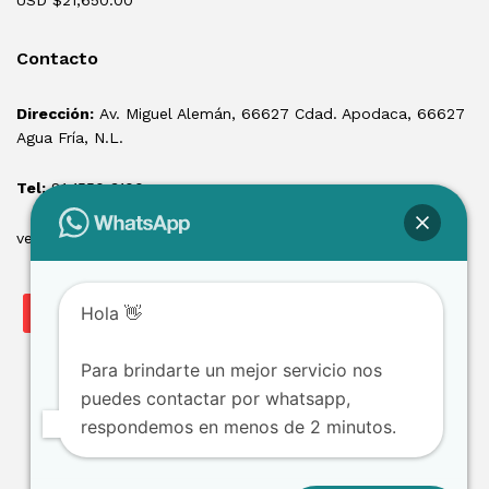
USD $
21,650.00
Contacto
Dirección:
Av. Miguel Alemán, 66627 Cdad. Apodaca, 66627
Agua Fría, N.L.
Tel:
81 1550 3100
ventas@losmontacargas.mx
Hola 👋
Para brindarte un mejor servicio nos
puedes contactar por whatsapp,
respondemos en menos de 2 minutos.
Copyright © 2025 Los Montacargas RTE