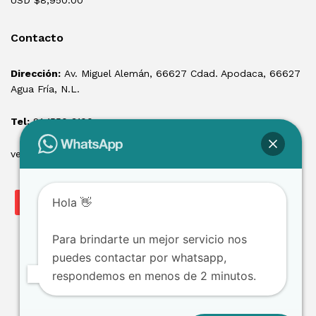
USD $
8,950.00
Contacto
Dirección:
Av. Miguel Alemán, 66627 Cdad. Apodaca, 66627
Agua Fría, N.L.
Tel:
81 1550 3100
ventas@losmontacargas.mx
Hola 👋
Para brindarte un mejor servicio nos
puedes contactar por whatsapp,
respondemos en menos de 2 minutos.
Copyright © 2025 Los Montacargas RTE