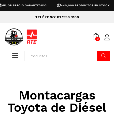
📦
MEJOR PRECIO GARANTIZADO
+40,000 PRODUCTOS EN STOCK
TELÉFONO: 81 1550 3100
0
Buscar
Montacargas
Toyota de Diésel