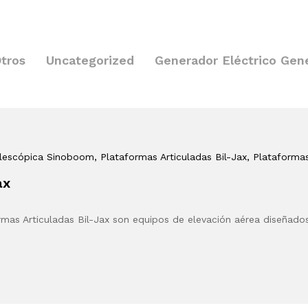
tros
Uncategorized
Generador Eléctrico Gen
elescópica Sinoboom
, Plataformas Articuladas Bil-Jax
, Plataforma
ax
rmas Articuladas Bil-Jax son equipos de elevación aérea diseñado