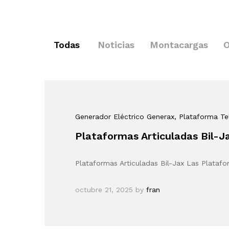
Todas
Noticias
Montacargas
O
Generador Eléctrico Generax
, Plataforma T
Plataformas Articuladas Bil-J
Plataformas Articuladas Bil-Jax Las Platafo
octubre 21, 2025
by
fran