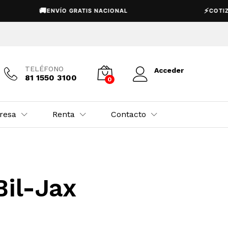
🚚
⚡
ENVÍO GRATIS NACIONAL
COTIZA
TELÉFONO
Acceder
81 1550 3100
0
resa
Renta
Contacto
Bil-Jax