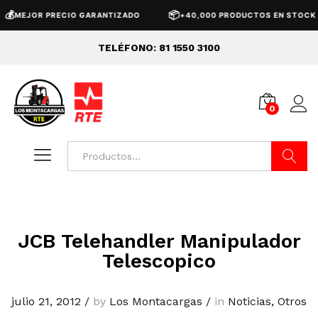

📦
MEJOR PRECIO GARANTIZADO
+40,000 PRODUCTOS EN STOCK
TELÉFONO: 81 1550 3100
0
Buscar
JCB Telehandler Manipulador
Telescopico
julio 21, 2012
/
by
Los Montacargas
/
in
Noticias
,
Otros