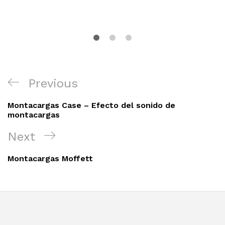
Navegación
Previous
Previous
de
Post
entradas
Montacargas Case – Efecto del sonido de
montacargas
Next
Next
Post
Montacargas Moffett